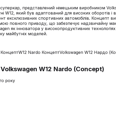
суперкар, представлений німецьким виробником Volksw
ні W12, який був адаптований для високих оборотів і
гмент ексклюзивних спортивних автомобілів. Концепт 
ою повного приводу, що забезпечує надзвичайну мане
wagen як інноватора у високопродуктивних технологія
ку майбутніх моделей.
 Концепт
W12 Nardo Концепт
Volkswagen W12 Нардо (Ко
 Volkswagen W12 Nardo (Concept)
го року