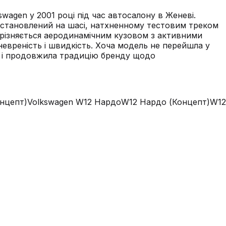
agen у 2001 році під час автосалону в Женеві.
 встановлений на шасі, натхненному тестовим треком
вирізняється аеродинамічним кузовом з активними
вреність і швидкість. Хоча модель не перейшла у
х і продовжила традицію бренду щодо
нцепт)
Volkswagen W12 Нардо
W12 Нардо (Концепт)
W12