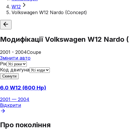
W12
Volkswagen W12 Nardo (Concept)
Модифікації
Volkswagen W12 Nardo 
2001 - 2004
Coupe
Змінити авто
Рік
Код двигуна
Скинути
6.0 W12 (600 Hp)
2001
—
2004
Відкрити
Про покоління