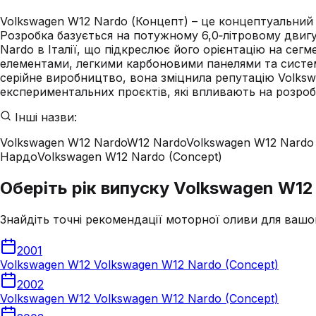
Volkswagen W12 Nardo (Концепт) – це концептуальний 
Розробка базується на потужному 6,0‑літровому двигу
Nardo в Італії, що підкреслює його орієнтацію на се
елементами, легкими карбоновими панелями та систем
серійне виробництво, вона зміцнила репутацію Volks
експериментальних проєктів, які впливають на розроб
Інші назви:
Volkswagen W12 Nardo
W12 Nardo
Volkswagen W12 Nardo
Нардо
Volkswagen W12 Nardo (Concept)
Оберіть рік випуску Volkswagen W12
Знайдіть точні рекомендації моторної оливи для вашо
2001
Volkswagen W12 Volkswagen W12 Nardo (Concept)
2002
Volkswagen W12 Volkswagen W12 Nardo (Concept)