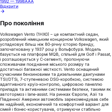
1992
—
1998
AAA
Відкрити
Про покоління
Volkswagen Vento (1HX0) – це компактний седан,
розроблений німецьким концерном Volkswagen, який
успадковує більш ніж 80‑річну історію бренду,
започатковану у 1937 році у Вольфсбурзі. Модель
базується на платформі MQB, спільній для Golf і Passat,
і розташовується у C‑сегменті, пропонуючи
споживачам поєднання міського розміру та
достатньої багажної місткості. Vento оснащений
сучасними бензиновими та дизельними двигунами
TSI/DTSi, 7‑ступеневою DSG‑коробкою, системою
адаптивного круїз‑контролю, цифровою панеллю
приладів та активними системами безпеки, такими як
автотормоз і lane‑assist. На ринках Європи, Азії та
Південної Америки автомобіль зарекомендував себе
як надійний, економічний та комфортний варіант для
сімей і бізнес‑користувачів, отримуючи стабільно