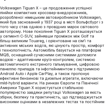
Volkswagen Tiguan X – це продовження успішної
лінійки компактних кросовер‑внедорожників,
розробленої німецьким автовиробником Volkswagen,
який був заснований у 1937 році в місті Вольфсбург і з
того часу став однією з провідних марок світового
автопрому. Нове покоління Tiguan X розташовується
у сегменті C‑SUV, зайнявши проміжок між Golf та
більш великим Touareg, і орієнтоване на сім’ї та
активних міських водіїв, які цінують простір, комфорт
і технологічність. Автомобіль базується на платформі
MQB, оснащений сучасними системами допомоги
водієві – адаптивним круїз‑контролем, системою
автоматичного екстреного гальмування, цифровою
панеллю приладів та інфотейнментом з підтримкою
Android Auto і Apple CarPlay, а також пропонує
ефективні бензинові та дизельні агрегати, включаючи
mild‑hybrid варіанти. На ринках Європи та Північної
Америки Tiguan X користується стабільною
популярністю завдяки репутації Volkswagen за якість
збірки, безпеку та практичність, що підтверджується
високими оцінками в незалежних тестах та постійним