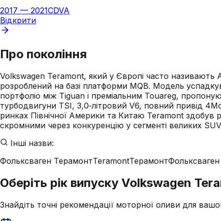
2017
—
2021
CDVA
Відкрити
Про покоління
Volkswagen Teramont, який у Європі часто називають A
розроблений на базі платформи MQB. Модель успадкува
портфоліо між Tiguan і преміальним Touareg, пропоную
турбодвигуни TSI, 3,0‑літровий V6, повний привід 4Mo
ринках Північної Америки та Китаю Teramont здобув р
скромними через конкуренцію у сегменті великих SUV
Інші назви:
Фольксваген Терамонт
Teramont
Терамонт
Фольксваген
Оберіть рік випуску Volkswagen Ter
Знайдіть точні рекомендації моторної оливи для вашо