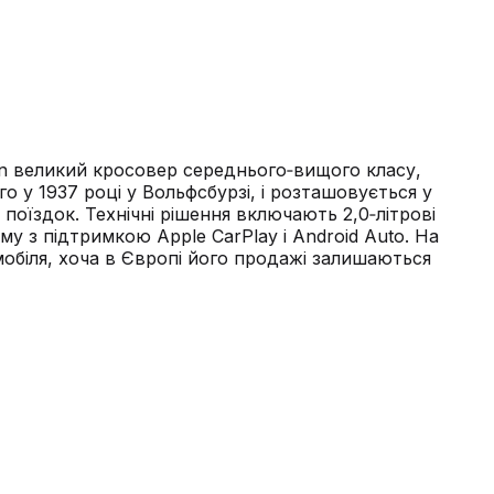
agen великий кросовер середнього‑вищого класу,
 у 1937 році у Вольфсбурзі, і розташовується у
поїздок. Технічні рішення включають 2,0‑літрові
му з підтримкою Apple CarPlay і Android Auto. На
обіля, хоча в Європі його продажі залишаються