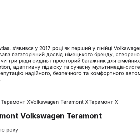
tlas, з’явився у 2017 році як перший у лінійці Volksw
ла багаторічний досвід німецького бренду, створеного
чи три ряди сидінь і просторий багажник для сімейних 
tion, адаптивну підвіску та сучасну мультимедіа‑систе
епутацію надійного, безпечного та комфортного автом
.
 Терамонт X
Volkswagen Teramont X
Терамонт X
amont Volkswagen Teramont
го року