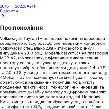
2018
—
2022
EA211
Відкрити
Про покоління
Volkswagen Tayron I – це перше покоління кросовера
середнього класу, розроблене німецьким концерном
Volkswagen спеціально для китайського ринку і
випущене у 2018 році. Модель базується на платформі
MQB A2, що забезпечує ефективне використання
простору салону та сучасну підвіску, а також
пропонує вибір між бензиновими двигунами 1,4 л TSI
та 2,0 л TSI у поєднанні з системою повного приводу
4Motion. Tayron позиціонується між Tiguan і Touareg,
орієнтуючись на сімейних покупців, які цінують
поєднання практичності, технологічних інновацій та
преміального дизайну інтер’єру з цифровою панеллю
приладів та системою допомоги водієві. На ринку
Китаю модель швидко здобула репутацію надійного
та комфортного SUV, завдяки високій якості збірки,