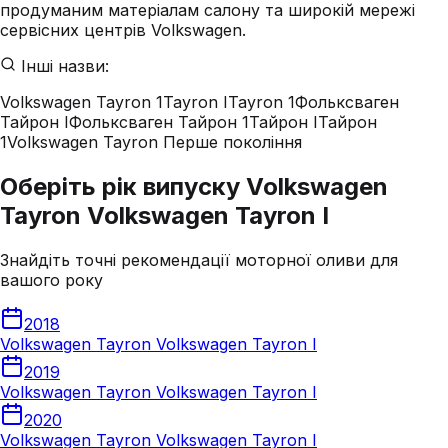
продуманим матеріалам салону та широкій мережі
сервісних центрів Volkswagen.
Інші назви:
Volkswagen Tayron 1
Tayron I
Tayron 1
Фольксваген
Тайрон I
Фольксваген Тайрон 1
Тайрон I
Тайрон
1
Volkswagen Tayron Перше покоління
Оберіть рік випуску Volkswagen
Tayron Volkswagen Tayron I
Знайдіть точні рекомендації моторної оливи для
вашого року
2018
Volkswagen Tayron Volkswagen Tayron I
2019
Volkswagen Tayron Volkswagen Tayron I
2020
Volkswagen Tayron Volkswagen Tayron I