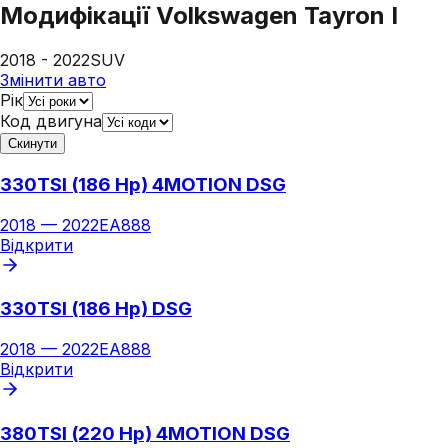
Модифікації
Volkswagen Tayron I
2018 - 2022
SUV
Змінити авто
Рік
Код двигуна
Скинути
330TSI (186 Hp) 4MOTION DSG
2018
—
2022
EA888
Відкрити
330TSI (186 Hp) DSG
2018
—
2022
EA888
Відкрити
380TSI (220 Hp) 4MOTION DSG