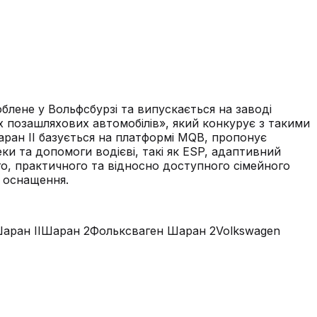
блене у Вольфсбурзі та випускається на заводі
х позашляхових автомобілів», який конкурує з такими
Шаран II базується на платформі MQB, пропонує
ки та допомоги водієві, такі як ESP, адаптивний
о, практичного та відносно доступного сімейного
е оснащення.
аран II
Шаран 2
Фольксваген Шаран 2
Volkswagen