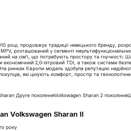
10 році, продовжує традиції німецького бренду, розро
ий MPV, розташований у сегменті «мультифункціональни
ваний на сім’ї, що потребують простору та гнучкості. 
и економічний 2,0‑літровий TDI, а також системи безпе
 На ринках Європи модель здобула репутацію надійног
окупців, які цінують комфорт, простір та технологічн
Sharan Друге покоління
Volkswagen Sharan 2 покоління
Ш
an Volkswagen Sharan II
го року