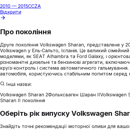
2010
—
2015
CCZA
Відкрити
Про покоління
Друге покоління Volkswagen Sharan, представлене у 20
Volkswagen у Ель‑Сальто, Іспанія. Це великий сімейн
моделями, як SEAT Alhambra та Ford Galaxy, і орієнто
різноманітні дизельні та бензинові агрегати, включаюч
круїз‑контроль і система автоматичного гальмування.
автомобіля, користуючись стабільним попитом серед п
Інші назви:
Volkswagen Sharan 2
Фольксваген Шаран II
Volkswagen 
Sharan II покоління
Оберіть рік випуску Volkswagen Shar
Знайдіть точні рекомендації моторної оливи для вашо