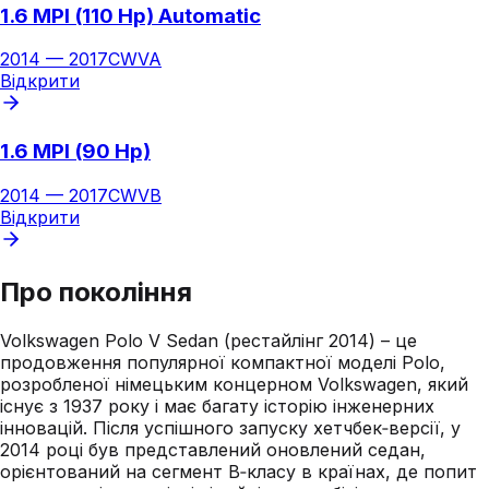
1.6 MPI (110 Hp) Automatic
2014
—
2017
CWVA
Відкрити
1.6 MPI (90 Hp)
2014
—
2017
CWVB
Відкрити
Про покоління
Volkswagen Polo V Sedan (рестайлінг 2014) – це
продовження популярної компактної моделі Polo,
розробленої німецьким концерном Volkswagen, який
існує з 1937 року і має багату історію інженерних
інновацій. Після успішного запуску хетчбек‑версії, у
2014 році був представлений оновлений седан,
орієнтований на сегмент B‑класу в країнах, де попит