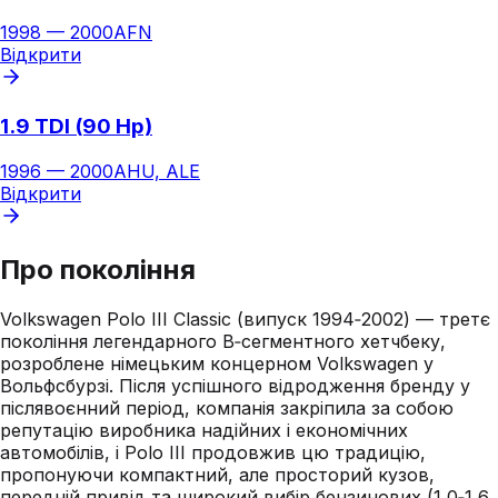
1998
—
2000
AFN
Відкрити
1.9 TDI (90 Hp)
1996
—
2000
AHU, ALE
Відкрити
Про покоління
Volkswagen Polo III Classic (випуск 1994‑2002) — третє
покоління легендарного B‑сегментного хетчбеку,
розроблене німецьким концерном Volkswagen у
Вольфсбурзі. Після успішного відродження бренду у
післявоєнний період, компанія закріпила за собою
репутацію виробника надійних і економічних
автомобілів, і Polo III продовжив цю традицію,
пропонуючи компактний, але просторий кузов,
передній привід та широкий вибір бензинових (1,0‑1,6