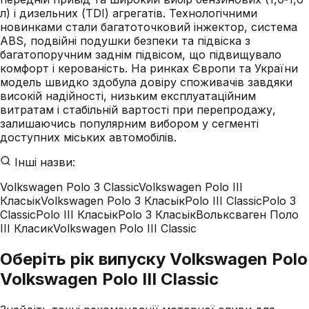
л) і дизельних (TDI) агрегатів. Технологічними
новинками стали багатоточковий інжектор, система
ABS, подвійні подушки безпеки та підвіска з
багатопоручним заднім підвісом, що підвищувало
комфорт і керованість. На ринках Європи та України
модель швидко здобула довіру споживачів завдяки
високій надійності, низьким експлуатаційним
витратам і стабільній вартості при перепродажу,
залишаючись популярним вибором у сегменті
доступних міських автомобілів.
Інші назви:
Volkswagen Polo 3 Classic
Volkswagen Polo III
Класьік
Volkswagen Polo 3 Класьік
Polo III Classic
Polo 3
Classic
Polo III Класьік
Polo 3 Класьік
Вольксваген Поло
III Класик
Volkswagen Polo III Classic
Оберіть рік випуску Volkswagen Polo
Volkswagen Polo III Classic