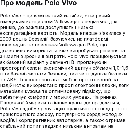
Про модель
Polo Vivo
Polo Vivo – це компактний хетчбек, створений
німецьким концерном Volkswagen спеціально для
ринків, де важливі доступність і низька
експлуатаційна вартість. Модель вперше з'явилася у
2009 році в Бразилії, базуючись на платформі
попереднього покоління Volkswagen Polo, що
дозволило використати вже випробувані рішення та
знизити виробничі витрати. Polo Vivo позиціонується
як базовий варіант у сегменті B, пропонуючи
просторий салон, економічний двигун об’ємом 1,0–1,6
л та базові системи безпеки, такі як подушки безпеки
та ABS. Технологічно автомобіль орієнтований на
надійність: використано прості електронні блоки, легкі
матеріали кузова та оптимізовану підвіску, що
забезпечує комфорт у міських умовах. На ринках
Південної Америки та інших країн, де продається,
Polo Vivo здобув репутацію практичного і недорогого
транспортного засобу, популярного серед молодих
водіїв і корпоративних автопарків, а також отримав
стабільний попит завдяки низьким витратам на