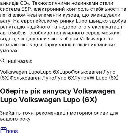
викидів CO₂. Технологічними новинками стали
система ESP, електронний контроль стабільності та
легкі алюмінієві елементи кузова, що зменшували
вагу. На європейському ринку Lupo швидко здобув
репутацію надійного та недорогого у експлуатації
автомобіля, особливо популярного серед міських
водіїв, які цінували якість збірки Volkswagen та
компактність для паркування в щільних міських
умовах.
Інші назви:
Volkswagen Lupo
Lupo 6X
Lupo
Фольксваген Лупо
(6X)
Фольксваген Лупо
Лупо 6X
Лупо
VW Lupo (6X)
Оберіть рік випуску Volkswagen
Lupo Volkswagen Lupo (6X)
Знайдіть точні рекомендації моторної оливи для
вашого року
1998