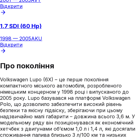
2001
—
2005
AVY
Відкрити
1.7 SDI (60 Hp)
1998
—
2005
AKU
Відкрити
Про покоління
Volkswagen Lupo (6X) – це перше покоління
компактного міського автомобіля, розробленого
німецьким концерном у 1998 році і випусканого до
2005 року. Lupo базувався на платформі Volkswagen
Polo, що дозволило забезпечити високий рівень
безпеки та якісну підвіску, зберігаючи при цьому
надзвичайно малі габарити – довжина всього 3,6 м. У
модельному ряду він позиціонувався як економічний
хетчбек з двигунами об’ємом 1,0 л і 1,4 л, які досягали
споживання палива близько 3 л/100 км та низьких