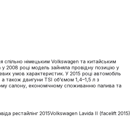
вся спільно німецьким Volkswagen та китайським
a у 2008 році модель зайняла провідну позицію у
евих умов характеристик. У 2015 році автомобіль
 також двигуни TSI об’ємом 1,4–1,5 л з
ому салону, економічному споживанню палива та
віда рестайлінг 2015
Volkswagen Lavida II (facelift 2015)