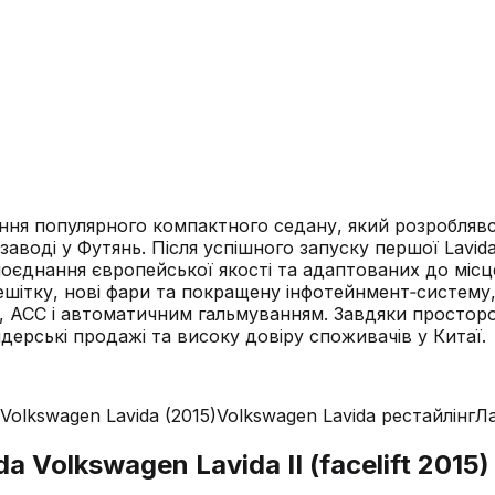
коління популярного компактного седану, який розробля
аводі у Футянь. Після успішного запуску першої Lavid
оєднання європейської якості та адаптованих до місц
тку, нові фари та покращену інфотейнмент‑систему, а
, ACC і автоматичним гальмуванням. Завдяки простор
лідерські продажі та високу довіру споживачів у Китаї.
Volkswagen Lavida (2015)
Volkswagen Lavida рестайлінг
Ла
 Volkswagen Lavida II (facelift 2015)