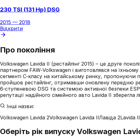
230 TSI (131 Hp) DSG
2015
—
2018
Відкрити
Про покоління
Volkswagen Lavida II (рестайлінг 2015) – це друге по
партнером FAW‑Volkswagen і виготовлявся на їхньому з
сегменті C‑класу на китайському ринку, пропонуючи п
пройшов рестайлінг, отримавши оновлену передню реші
6‑ступеневою DSG та системою активної безпеки ESP
репутації надійного сімейного авто Lavida II зберегла 
Інші назви:
Volkswagen Lavida 2
Volkswagen Lavida II
Лавіда 2
Lavida II
Оберіть рік випуску Volkswagen Lavida