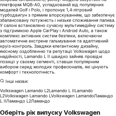
платформі MQB‑A0, успадкованій від популярних
моделей Golf і Polo, і пропонує 1,4‑літровий
турбодвигун з прямим впорскуванням, що забезпечує
збалансовану потужність і низьке споживання палива.
У салоні встановлено сучасну мультимедійну систему
з підтримкою Apple CarPlay і Android Auto, а також
комплекс активних систем безпеки, включаючи
автоматичне екстрене гальмування та адаптивний
круїз‑контроль. Завдяки елегантному дизайну,
якісному оздобленню та репутації Volkswagen щодо
надійності, Lamando L II швидко зайняв провідні
позиції у своєму сегменті, ставши популярним
вибором серед молодих професіоналів, які цінують
комфорт і технологічність.
Інші назви:
Volkswagen Lamando L2
Lamando L II
Lamando
L2
Volkswagen Lamando L
Volkswagen Lamando
Ламандо
L II
Ламандо L2
Ламандо
Оберіть рік випуску Volkswagen