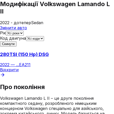
Модифікації
Volkswagen Lamando L
II
2022 - дотепер
Sedan
Змінити авто
Рік
Код двигуна
Скинути
280TSI (150 Hp) DSG
2022
—
...
EA211
Відкрити
Про покоління
Volkswagen Lamando L II – це друге покоління
компактного седану, розробленого німецьким
концерном Volkswagen спеціально для азійського,
зокрема китайського, ринку. Модель базується на