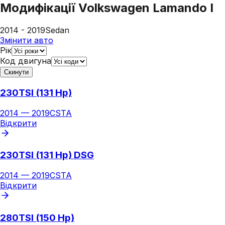
Модифікації
Volkswagen Lamando I
2014 - 2019
Sedan
Змінити авто
Рік
Код двигуна
Скинути
230TSI (131 Hp)
2014
—
2019
CSTA
Відкрити
230TSI (131 Hp) DSG
2014
—
2019
CSTA
Відкрити
280TSI (150 Hp)