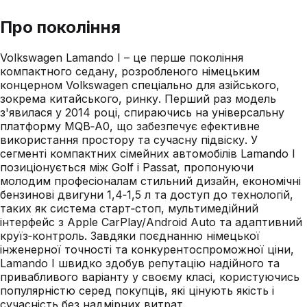
Про покоління
Volkswagen Lamando I – це перше покоління
компактного седану, розробленого німецьким
концерном Volkswagen спеціально для азійського,
зокрема китайського, ринку. Перший раз модель
з'явилася у 2014 році, спираючись на універсальну
платформу MQB‑A0, що забезпечує ефективне
використання простору та сучасну підвіску. У
сегменті компактних сімейних автомобілів Lamando I
позиціонується між Golf і Passat, пропонуючи
молодим професіоналам стильний дизайн, економічні
бензинові двигуни 1,4‑1,5 л та доступ до технологій,
таких як система старт‑стоп, мультимедійний
інтерфейс з Apple CarPlay/Android Auto та адаптивний
круїз‑контроль. Завдяки поєднанню німецької
інженерної точності та конкурентоспроможної ціни,
Lamando I швидко здобув репутацію надійного та
привабливого варіанту у своєму класі, користуючись
популярністю серед покупців, які цінують якість і
сучасність без надмірних витрат.