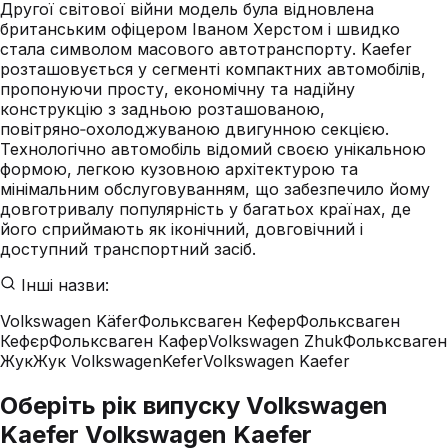
Другої світової війни модель була відновлена
британським офіцером Іваном Херстом і швидко
стала символом масового автотранспорту. Kaefer
розташовується у сегменті компактних автомобілів,
пропонуючи просту, економічну та надійну
конструкцію з задньою розташованою,
повітряно‑охолоджуваною двигунною секцією.
Технологічно автомобіль відомий своєю унікальною
формою, легкою кузовною архітектурою та
мінімальним обслуговуванням, що забезпечило йому
довготривалу популярність у багатьох країнах, де
його сприймають як іконічний, довговічний і
доступний транспортний засіб.
Інші назви:
Volkswagen Käfer
Фольксваген Кефер
Фольксваген
Кефєр
Фольксваген Кафер
Volkswagen Zhuk
Фольксваген
Жук
Жук Volkswagen
Kefer
Volkswagen Kaefer
Оберіть рік випуску Volkswagen
Kaefer Volkswagen Kaefer