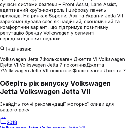
сучасні системи безпеки – Front Assist, Lane Assist,
адаптивний круїз‑контроль і цифрову панель
приладів. На ринках Європи, Азії та України Jetta VII
зарекомендувала себе як надійний, економічний та
комфортний варіант, що підтримує позитивну
репутацію бренду Volkswagen у сегменті
середньо‑цінових седанів.
Інші назви:
Volkswagen Jetta 7
Фольксваген Джетта VII
Volkswagen
Djetta VII
Volkswagen Jetta 7 покоління
Джетта
7
Volkswagen Jetta VII покоління
Фольксваген Джетта 7
Оберіть рік випуску Volkswagen
Jetta Volkswagen Jetta VII
Знайдіть точні рекомендації моторної оливи для
вашого року
2018