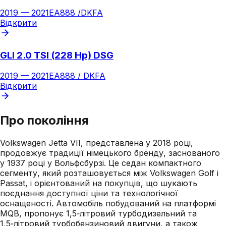
2019
—
2021
EA888 /DKFA
Відкрити
GLI 2.0 TSI (228 Hp) DSG
2019
—
2021
EA888 / DKFA
Відкрити
Про покоління
Volkswagen Jetta VII, представлена у 2018 році,
продовжує традиції німецького бренду, заснованого
у 1937 році у Вольфсбурзі. Це седан компактного
сегменту, який розташовується між Volkswagen Golf і
Passat, і орієнтований на покупців, що шукають
поєднання доступної ціни та технологічної
оснащеності. Автомобіль побудований на платформі
MQB, пропонує 1,5‑літровий турбодизельний та
1,5‑літровий турбобензиновий двигуни, а також