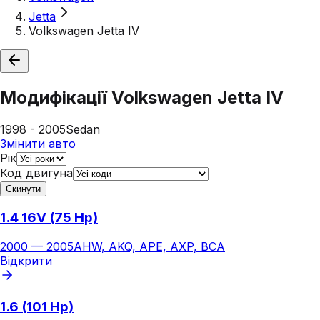
Jetta
Volkswagen Jetta IV
Модифікації
Volkswagen Jetta IV
1998 - 2005
Sedan
Змінити авто
Рік
Код двигуна
Скинути
1.4 16V (75 Hp)
2000
—
2005
AHW, AKQ, APE, AXP, BCA
Відкрити
1.6 (101 Hp)