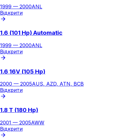
1999
—
2000
ANL
Відкрити
1.6 (101 Hp) Automatic
1999
—
2000
ANL
Відкрити
1.6 16V (105 Hp)
2000
—
2005
AUS, AZD, ATN, BCB
Відкрити
1.8 T (180 Hp)
2001
—
2005
AWW
Відкрити