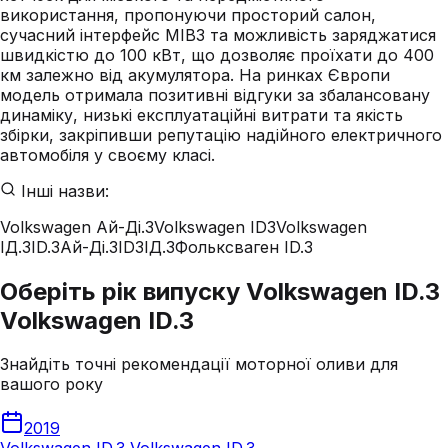
використання, пропонуючи просторий салон,
сучасний інтерфейс MIB3 та можливість заряджатися
швидкістю до 100 кВт, що дозволяє проїхати до 400
км залежно від акумулятора. На ринках Європи
модель отримала позитивні відгуки за збалансовану
динаміку, низькі експлуатаційні витрати та якість
збірки, закріпивши репутацію надійного електричного
автомобіля у своєму класі.
Інші назви:
Volkswagen Ай-Ді.3
Volkswagen ID3
Volkswagen
ІД.3
ID.3
Ай-Ді.3
ID3
ІД.3
Фольксваген ID.3
Оберіть рік випуску Volkswagen ID.3
Volkswagen ID.3
Знайдіть точні рекомендації моторної оливи для
вашого року
2019