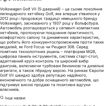
Volkswagen Golf VII (5‑дверний) – це сьоме покоління
легендарного хетчбеку Golf, яке вперше з’явилося у
2012 році і продовжує традиції німецького бренду
Volkswagen, заснованого у 1937 році у Вольфсбурзі.
Автомобіль розташовується у сегменті компактних
хетчбеків, пропонуючи поєднання практичності,
комфортного салону та динамічних характеристик,
що робить його конкурентоспроможним проти таких
моделей, як Ford Focus чи Peugeot 308. Серед
помітних технологічних рішень – платформа MQB,
цифрова панель інструментів, система старт‑стоп,
адаптивний круїз‑контроль та широкий вибір
двигунів, включаючи турбовані бензинові та дизельні
агрегати, а також гібридну версію. На ринках Європи
Golf VII швидко здобув репутацію надійного,
економічного та добре оснащеного автомобіля, що
підтримує високі продажі та позитивні відгуки
власників.
Інші назви: