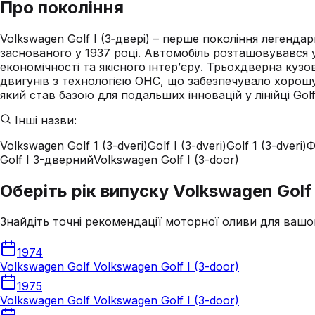
Про покоління
Volkswagen Golf I (3‑двері) – перше покоління легенд
заснованого у 1937 році. Автомобіль розташовувався 
економічності та якісного інтер’єру. Трьохдверна куз
двигунів з технологією OHC, що забезпечувало хорошу 
який став базою для подальших інновацій у лінійці Go
Інші назви:
Volkswagen Golf 1 (3-dveri)
Golf I (3-dveri)
Golf 1 (3-dveri)
Ф
Golf I 3-дверний
Volkswagen Golf I (3-door)
Оберіть рік випуску Volkswagen Golf 
Знайдіть точні рекомендації моторної оливи для вашо
1974
Volkswagen Golf Volkswagen Golf I (3-door)
1975
Volkswagen Golf Volkswagen Golf I (3-door)