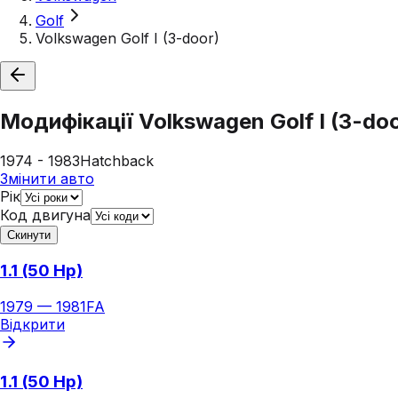
Golf
Volkswagen Golf I (3-door)
Модифікації
Volkswagen Golf I (3-doo
1974 - 1983
Hatchback
Змінити авто
Рік
Код двигуна
Скинути
1.1 (50 Hp)
1979
—
1981
FA
Відкрити
1.1 (50 Hp)