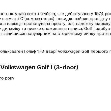
арного компактного хетчбека, яке дебютувало у 1974 ро
у сегменті C (компакт‑клас) і швидко зайняв провідну
овна варіація пропонувала просту, але надёжну підвіс
динаміку та низьке споживання палива. Golf I здобув 
lf і залишився популярним на вторинному ринку протяг
ольксваген Гольф 1 (3-двері)
Volkswagen Golf першого п
Volkswagen Golf I (3-door)
го року