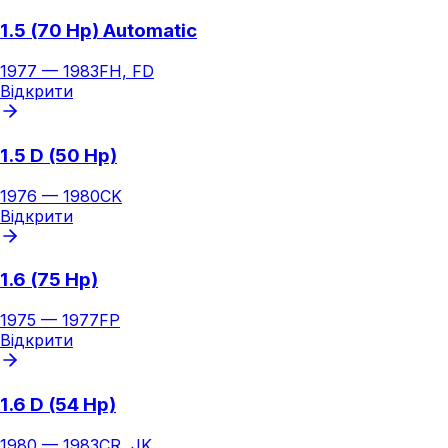
1.5 (70 Hp) Automatic
1977
—
1983
FH, FD
Відкрити
1.5 D (50 Hp)
1976
—
1980
CK
Відкрити
1.6 (75 Hp)
1975
—
1977
FP
Відкрити
1.6 D (54 Hp)
1980
—
1983
CR, JK