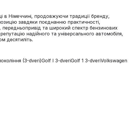
ці в Німеччині, продовжуючи традиції бренду,
 позицію завдяки поєднанню практичності,
ку, передньопривід та широкий спектр бензинових
репутацію надійного та універсального автомобіля,
ом десятиліть.
окоління (3-dveri)
Golf I 3-dveri
Golf 1 3-dveri
Volkswagen