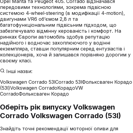
Opel Manta та Peugeot 405. Corrado відзначався
передовими технологіями, зокрема підвісною
системою 4‑wheel‑steering (в модифікації 4‑motion),
двигунами VR6 об’ємом 2,8 л та
багатофункціональним підвісьним підходом, що
забезпечувало відмінну керованість і комфорт. На
ринках Європи автомобіль здобув репутацію
надійного і водночас захоплюючого у водінні
екземпляра, ставши популярним серед ентузіастів і
колекціонерів, хоча й залишався порівняно дорогим у
своєму класі.
Інші назви:
Volkswagen Corrado 53l
Corrado 53l
Фольксваген Корадо
(53l)
Volkswagen Corrado
Корадо
VW
Corrado
Фольксваген Корадо
Оберіть рік випуску Volkswagen
Corrado Volkswagen Corrado (53l)
Знайдіть точні рекомендації моторної оливи для