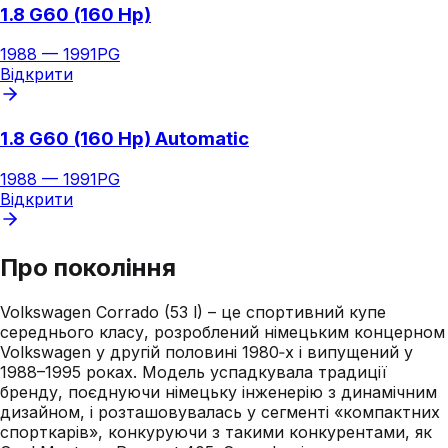
1.8 G60 (160 Hp)
1988
—
1991
PG
Відкрити
1.8 G60 (160 Hp) Automatic
1988
—
1991
PG
Відкрити
Про покоління
Volkswagen Corrado (53 l) – це спортивний купе
середнього класу, розроблений німецьким концерном
Volkswagen у другій половині 1980‑х і випущений у
1988–1995 роках. Модель успадкувала традиції
бренду, поєднуючи німецьку інженерію з динамічним
дизайном, і розташовувалась у сегменті «компактних
спорткарів», конкуруючи з такими конкурентами, як