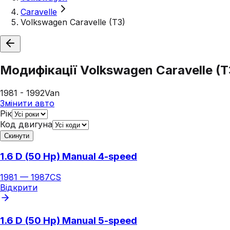
Caravelle
Volkswagen Caravelle (T3)
Модифікації
Volkswagen Caravelle (T
1981 - 1992
Van
Змінити авто
Рік
Код двигуна
Скинути
1.6 D (50 Hp) Manual 4-speed
1981
—
1987
CS
Відкрити
1.6 D (50 Hp) Manual 5-speed