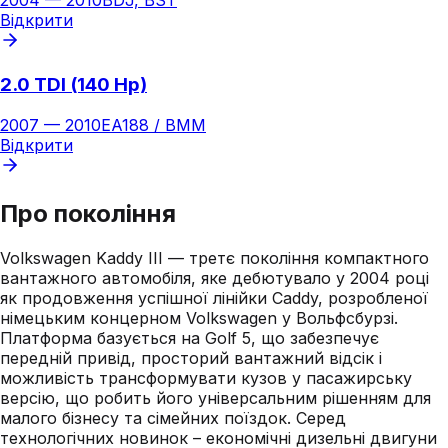
2004
—
2010
BDJ, BST
Відкрити
2.0 TDI (140 Hp)
2007
—
2010
EA188 / BMM
Відкрити
Про покоління
Volkswagen Kaddy III — третє покоління компактного
вантажного автомобіля, яке дебютувало у 2004 році
як продовження успішної лінійки Caddy, розробленої
німецьким концерном Volkswagen у Вольфсбурзі.
Платформа базується на Golf 5, що забезпечує
передній привід, просторий вантажний відсік і
можливість трансформувати кузов у пасажирську
версію, що робить його універсальним рішенням для
малого бізнесу та сімейних поїздок. Серед
технологічних новинок – економічні дизельні двигуни