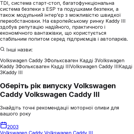
TDI, система старт‑стоп, багатофункціональна
система безпеки з ESP та подушками безпеки, а
також модульний інтер’єр з можливістю швидкої
переобстановки. На європейському ринку Kaddy III
здобув репутацію надійного, практичного і
економічного вантажівки, що користується
стабільним попитом серед підприємців і автопарків.
Інші назви:
Volkswagen Caddy 3
Фольксваген Кадді 3
Volkswagen
Kaddy 3
Фольксваген Кэдді III
Volkswagen Caddy III
Кадді
3
Kaddy III
Оберіть рік випуску Volkswagen
Caddy Volkswagen Caddy III
Знайдіть точні рекомендації моторної оливи для
вашого року
2003
Volkswagen Caddy Volkswagen Caddy III