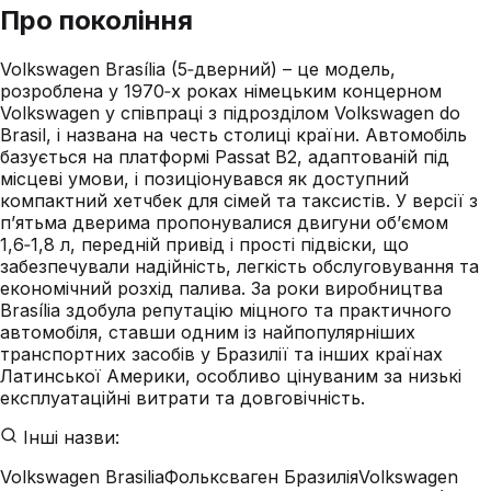
Про покоління
Volkswagen Brasília (5‑дверний) – це модель,
розроблена у 1970‑х роках німецьким концерном
Volkswagen у співпраці з підрозділом Volkswagen do
Brasil, і названа на честь столиці країни. Автомобіль
базується на платформі Passat B2, адаптованій під
місцеві умови, і позиціонувався як доступний
компактний хетчбек для сімей та таксистів. У версії з
п’ятьма дверима пропонувалися двигуни об’ємом
1,6‑1,8 л, передній привід і прості підвіски, що
забезпечували надійність, легкість обслуговування та
економічний розхід палива. За роки виробництва
Brasília здобула репутацію міцного та практичного
автомобіля, ставши одним із найпопулярніших
транспортних засобів у Бразилії та інших країнах
Латинської Америки, особливо цінуваним за низькі
експлуатаційні витрати та довговічність.
Інші назви:
Volkswagen Brasilia
Фольксваген Бразилія
Volkswagen