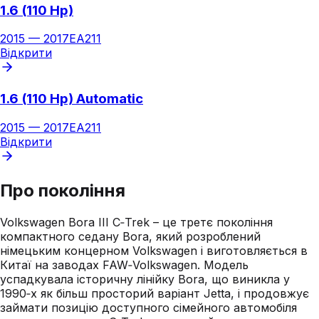
1.6 (110 Hp)
2015
—
2017
EA211
Відкрити
1.6 (110 Hp) Automatic
2015
—
2017
EA211
Відкрити
Про покоління
Volkswagen Bora III C‑Trek – це третє покоління
компактного седану Bora, який розроблений
німецьким концерном Volkswagen і виготовляється в
Китаї на заводах FAW‑Volkswagen. Модель
успадкувала історичну лінійку Bora, що виникла у
1990‑х як більш просторий варіант Jetta, і продовжує
займати позицію доступного сімейного автомобіля