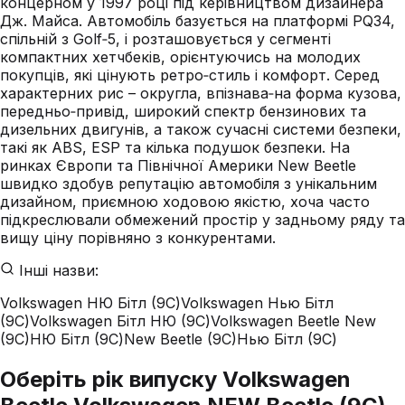
концерном у 1997 році під керівництвом дизайнера
Дж. Майса. Автомобіль базується на платформі PQ34,
спільній з Golf‑5, і розташовується у сегменті
компактних хетчбеків, орієнтуючись на молодих
покупців, які цінують ретро‑стиль і комфорт. Серед
характерних рис – округла, впізнава‑на форма кузова,
передньо‑привід, широкий спектр бензинових та
дизельних двигунів, а також сучасні системи безпеки,
такі як ABS, ESP та кілька подушок безпеки. На
ринках Європи та Північної Америки New Beetle
швидко здобув репутацію автомобіля з унікальним
дизайном, приємною ходовою якістю, хоча часто
підкреслювали обмежений простір у задньому ряду та
вищу ціну порівняно з конкурентами.
Інші назви:
Volkswagen НЮ Бітл (9C)
Volkswagen Нью Бітл
(9C)
Volkswagen Бітл НЮ (9C)
Volkswagen Beetle New
(9C)
НЮ Бітл (9C)
New Beetle (9C)
Нью Бітл (9C)
Оберіть рік випуску Volkswagen