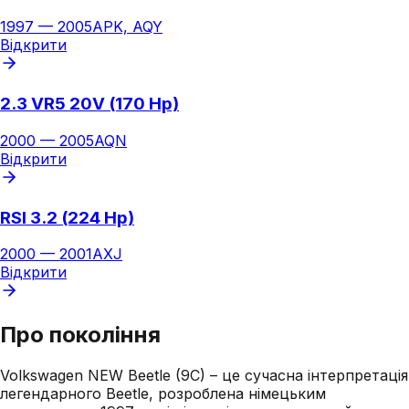
1997
—
2005
APK, AQY
Відкрити
2.3 VR5 20V (170 Hp)
2000
—
2005
AQN
Відкрити
RSI 3.2 (224 Hp)
2000
—
2001
AXJ
Відкрити
Про покоління
Volkswagen NEW Beetle (9C) – це сучасна інтерпретація
легендарного Beetle, розроблена німецьким