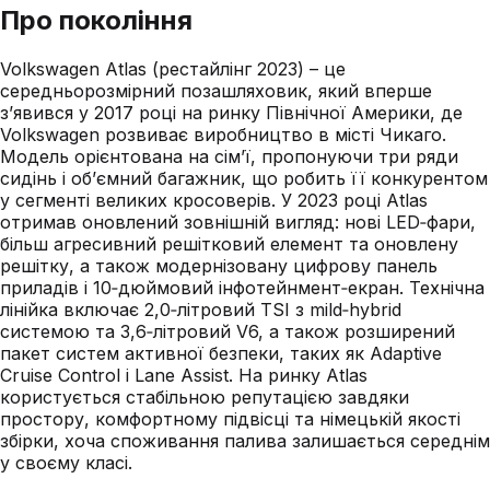
Про покоління
Volkswagen Atlas (рестайлінг 2023) – це
середньорозмірний позашляховик, який вперше
з’явився у 2017 році на ринку Північної Америки, де
Volkswagen розвиває виробництво в місті Чикаго.
Модель орієнтована на сім’ї, пропонуючи три ряди
сидінь і об’ємний багажник, що робить її конкурентом
у сегменті великих кросоверів. У 2023 році Atlas
отримав оновлений зовнішній вигляд: нові LED‑фари,
більш агресивний решітковий елемент та оновлену
решітку, а також модернізовану цифрову панель
приладів і 10‑дюймовий інфотейнмент‑екран. Технічна
лінійка включає 2,0‑літровий TSI з mild‑hybrid
системою та 3,6‑літровий V6, а також розширений
пакет систем активної безпеки, таких як Adaptive
Cruise Control і Lane Assist. На ринку Atlas
користується стабільною репутацією завдяки
простору, комфортному підвісці та німецькій якості
збірки, хоча споживання палива залишається середнім
у своєму класі.