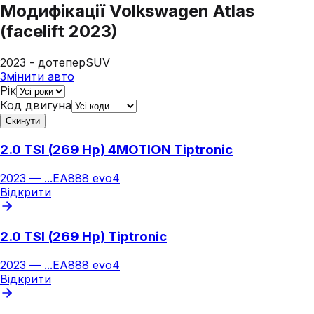
Модифікації
Volkswagen Atlas
(facelift 2023)
2023 - дотепер
SUV
Змінити авто
Рік
Код двигуна
Скинути
2.0 TSI (269 Hp) 4MOTION Tiptronic
2023
—
...
EA888 evo4
Відкрити
2.0 TSI (269 Hp) Tiptronic
2023
—
...
EA888 evo4
Відкрити