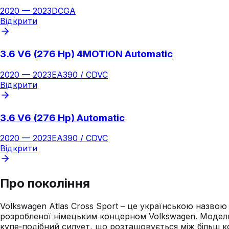
2020
—
2023
DCGA
Відкрити
3.6 V6 (276 Hp) 4MOTION Automatic
2020
—
2023
EA390 / CDVC
Відкрити
3.6 V6 (276 Hp) Automatic
2020
—
2023
EA390 / CDVC
Відкрити
Про покоління
Volkswagen Atlas Cross Sport – це українською назвою 
розробленої німецьким концерном Volkswagen. Модель
купе‑подібний силует, що розташовується між більш к