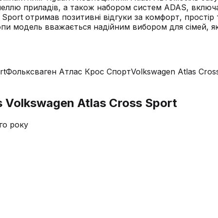
 приладів, а також набором систем ADAS, включаючи F
oss Sport отримав позитивні відгуки за комфорт, прості
пи модель вважається надійним вибором для сімей, які 
rt
Фольксваген Атлас Крос Спорт
Volkswagen Atlas Cros
s Volkswagen Atlas Cross Sport
го року