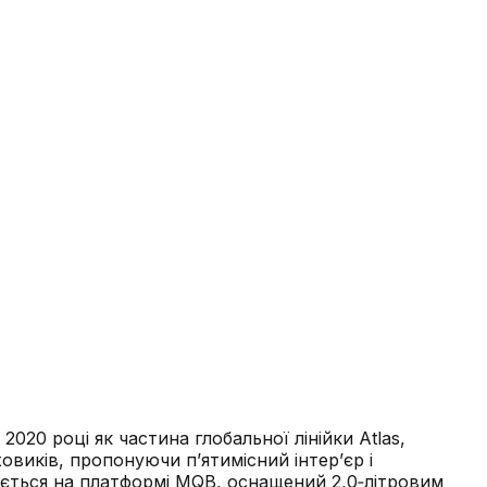
020 році як частина глобальної лінійки Atlas,
виків, пропонуючи п’ятимісний інтер’єр і
ується на платформі MQB, оснащений 2,0‑літровим