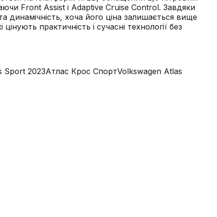
ront Assist і Adaptive Cruise Control. Завдяки
р та динамічність, хоча його ціна залишається вище
цінують практичність і сучасні технології без
s Sport 2023
Атлас Крос Спорт
Volkswagen Atlas