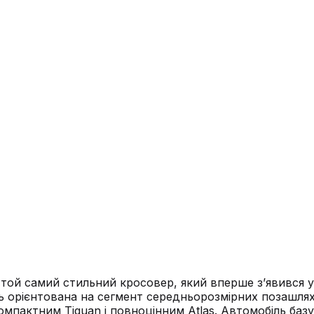
той самий стильний кросовер, який вперше з’явився у 2
 орієнтована на сегмент середньорозмірних позашляхо
омпактним Tiguan і повноцінним Atlas. Автомобіль баз