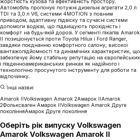
жорсткість кузова та ефективність простору.
Автомобіль пропонує потужні дизельні агрегати 2,0 л
TDI та 3,0 л V6, системи 4MOTION з повним
приводом, адаптивну підвіску та сучасні системи
допомоги водієві, що підвищують прохідність і
комфорт на будь‑якій дорозі. У сегменті пікапів Amarok
II позиціонується проти Toyota Hilux і Ford Ranger,
завдяки поєднанню комфортного салону, високої
вантажопідйомності та динамічних характеристик, що
забезпечує йому стабільну репутацію на європейських
і південноамериканських ринках як надійного і
технологічно просунутого інструменту для роботи та
відпочинку.
Інші назви:
Amarok II
Volkswagen Amarok 2
Амарок II
Amarok
2
Фольксваген Амарок II
Volkswagen Amarok Друге
покоління
Амарок Друге покоління
Оберіть рік випуску Volkswagen
Amarok Volkswagen Amarok II