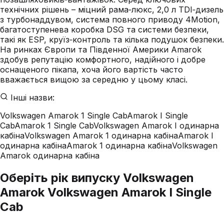
технічних рішень – міцний рама‑люкс, 2,0 л TDI‑дизель
з турбонаддувом, система повного приводу 4Motion,
багатоступенева коробка DSG та системи безпеки,
такі як ESP, круїз‑контроль та кілька подушок безпеки.
На ринках Європи та Південної Америки Amarok
здобув репутацію комфортного, надійного і добре
оснащеного пікапа, хоча його вартість часто
вважається вищою за середню у цьому класі.
Інші назви:
Volkswagen Amarok 1 Single Cab
Amarok I Single
Cab
Amarok 1 Single Cab
Volkswagen Amarok I одинарна
кабіна
Volkswagen Amarok 1 одинарна кабіна
Amarok I
одинарна кабіна
Amarok 1 одинарна кабіна
Volkswagen
Amarok одинарна кабіна
Оберіть рік випуску Volkswagen
Amarok Volkswagen Amarok I Single
Cab