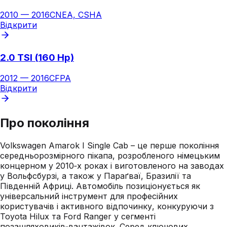
2010
—
2016
CNEA, CSHA
Відкрити
2.0 TSI (160 Hp)
2012
—
2016
CFPA
Відкрити
Про покоління
Volkswagen Amarok I Single Cab – це перше покоління
середньорозмірного пікапа, розробленого німецьким
концерном у 2010‑х роках і виготовленого на заводах
у Вольфсбурзі, а також у Параґваї, Бразилії та
Південній Африці. Автомобіль позиціонується як
універсальний інструмент для професійних
користувачів і активного відпочинку, конкуруючи з
Toyota Hilux та Ford Ranger у сегменті
позашляховиків‑вантажівок. Серед ключових