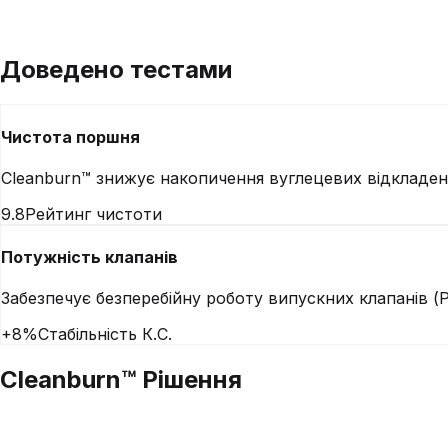
Доведено
тестами
Чистота поршня
Cleanburn™ знижує накопичення вуглецевих відкладен
9.8
Рейтинг чистоти
Потужність клапанів
Забезпечує безперебійну роботу випускних клапанів (P
+8%
Стабільність К.С.
Cleanburn™
Рішення