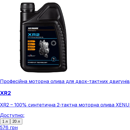
Професійна моторна олива для двох-тактних двигунів
XR2
XR2 – 100% синтетична 2‑тактна моторна олива XENUM 
Доступно:
1 л
20 л
576 грн