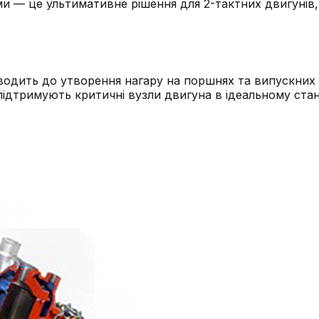
ами — це ультимативне рішення для 2-тактних двигуні
водить до утворення нагару на поршнях та випускних 
підтримують критичні вузли двигуна в ідеальному стані