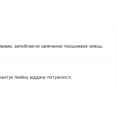
вами, запобігаючи заляганню поршневих кілець.
антує лінійну віддачу потужності.