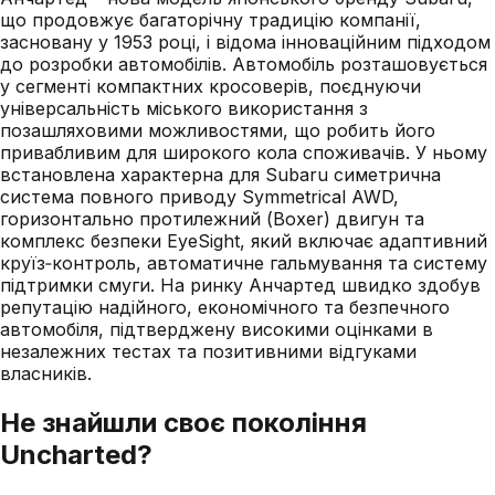
що продовжує багаторічну традицію компанії,
засновану у 1953 році, і відома інноваційним підходом
до розробки автомобілів. Автомобіль розташовується
у сегменті компактних кросоверів, поєднуючи
універсальність міського використання з
позашляховими можливостями, що робить його
привабливим для широкого кола споживачів. У ньому
встановлена характерна для Subaru симетрична
система повного приводу Symmetrical AWD,
горизонтально протилежний (Boxer) двигун та
комплекс безпеки EyeSight, який включає адаптивний
круїз‑контроль, автоматичне гальмування та систему
підтримки смуги. На ринку Анчартед швидко здобув
репутацію надійного, економічного та безпечного
автомобіля, підтверджену високими оцінками в
незалежних тестах та позитивними відгуками
власників.
Не знайшли своє покоління
Uncharted
?