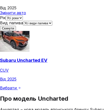
Від 2025
Змінити авто
Рік
Вид палива
Скинути
Subaru Uncharted EV
CUV
Від 2025
Вибрати
Про модель
Uncharted
Анчартед – нова модель японського бренду Subaru,