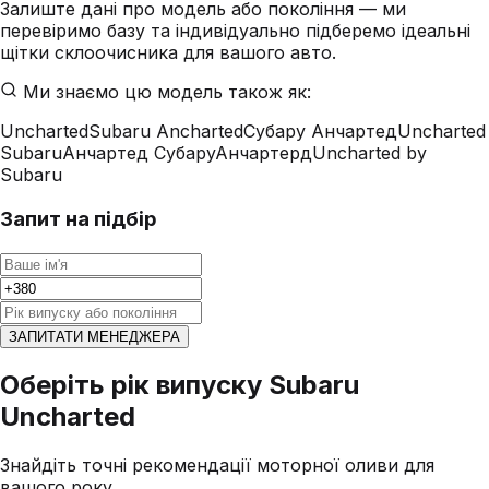
Залиште дані про модель або покоління — ми
перевіримо базу та індивідуально підберемо ідеальні
щітки склоочисника для вашого авто.
Ми знаємо цю модель також як:
Uncharted
Subaru Ancharted
Субару Анчартед
Uncharted
Subaru
Анчартед Субару
Анчартерд
Uncharted by
Subaru
Запит на підбір
ЗАПИТАТИ МЕНЕДЖЕРА
Оберіть рік випуску Subaru
Uncharted
Знайдіть точні рекомендації моторної оливи для
вашого року