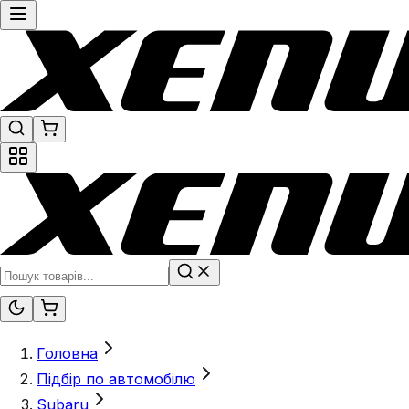
Головна
Підбір по автомобілю
Subaru