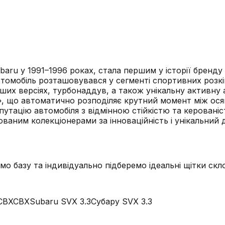
ru у 1991–1996 роках, стала першим у історії бренду
втомобіль розташовувався у сегменті спортивних розк
ніших версіях, турбонаддув, а також унікальну активну
t», що автоматично розподіляє крутний момент між осям
тацію автомобіля з відмінною стійкістю та керованіс
ваним колекціонерами за інноваційність і унікальний 
мо базу та індивідуально підберемо ідеальні щітки ск
СВХ
СВХ
Subaru SVX 3.3
Субару SVX 3.3