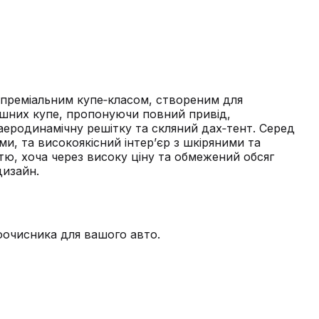
 преміальним купе‑класом, створеним для
ішних купе, пропонуючи повний привід,
 аеродинамічну решітку та скляний дах‑тент. Серед
и, та високоякісний інтер’єр з шкіряними та
тю, хоча через високу ціну та обмежений обсяг
дизайн.
лоочисника для вашого авто.