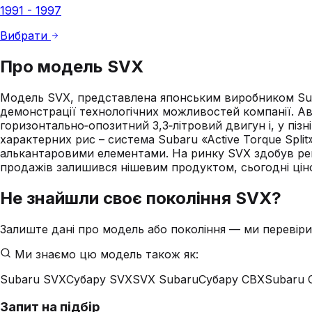
1991 - 1997
Вибрати
Про модель
SVX
Модель SVX, представлена японським виробником Suba
демонстрації технологічних можливостей компанії. А
горизонтально‑опозитний 3,3‑літровий двигун і, у піз
характерних рис – система Subaru «Active Torque Spli
алькантаровими елементами. На ринку SVX здобув репу
продажів залишився нішевим продуктом, сьогодні ціно
Не знайшли своє покоління
SVX
?
Залиште дані про модель або покоління — ми перевіри
Ми знаємо цю модель також як:
Subaru SVX
Субару SVX
SVX Subaru
Субару СВХ
Subaru 
Запит на підбір