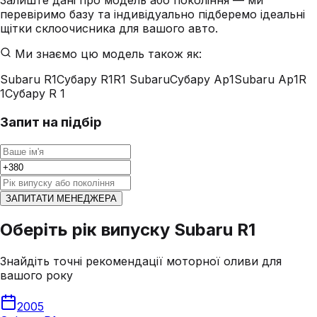
Залиште дані про модель або покоління — ми
перевіримо базу та індивідуально підберемо ідеальні
щітки склоочисника для вашого авто.
Ми знаємо цю модель також як:
Subaru R1
Субару R1
R1 Subaru
Субару Ар1
Subaru Ар1
R
1
Субару R 1
Запит на підбір
ЗАПИТАТИ МЕНЕДЖЕРА
Оберіть рік випуску Subaru R1
Знайдіть точні рекомендації моторної оливи для
вашого року
2005