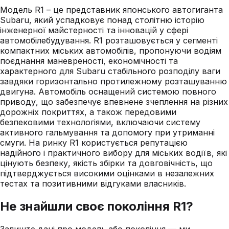
Модель R1 – це представник японського автогиганта
Subaru, який успадковує понад столітню історію
інженерної майстерності та інновацій у сфері
автомобілебудування. R1 розташовується у сегменті
компактних міських автомобілів, пропонуючи водіям
поєднання маневреності, економічності та
характерного для Subaru стабільного розподілу ваги
завдяки горизонтально протилежному розташуванню
двигуна. Автомобіль оснащений системою повного
приводу, що забезпечує впевнене зчеплення на різних
дорожніх покриттях, а також передовими
безпековими технологіями, включаючи систему
активного гальмування та допомогу при утриманні
смуги. На ринку R1 користується репутацією
надійного і практичного вибору для міських водіїв, які
цінують безпеку, якість збірки та довговічність, що
підтверджується високими оцінками в незалежних
тестах та позитивними відгуками власників.
Не знайшли своє покоління
R1
?