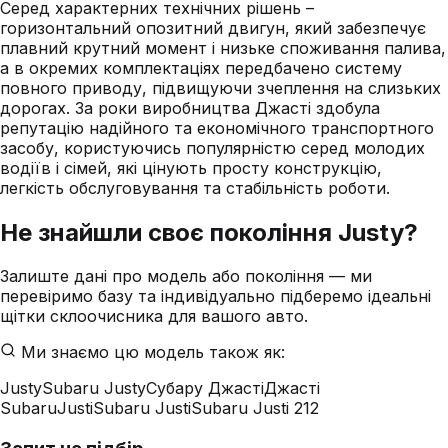
Серед характерних технічних рішень –
горизонтальний опозитний двигун, який забезпечує
плавний крутний момент і низьке споживання палива,
а в окремих комплектаціях передбачено систему
повного приводу, підвищуючи зчеплення на слизьких
дорогах. За роки виробництва Джасті здобула
репутацію надійного та економічного транспортного
засобу, користуючись популярністю серед молодих
водіїв і сімей, які цінують просту конструкцію,
легкість обслуговування та стабільність роботи.
Не знайшли своє покоління
Justy
?
Залиште дані про модель або покоління — ми
перевіримо базу та індивідуально підберемо ідеальні
щітки склоочисника для вашого авто.
Ми знаємо цю модель також як:
Justy
Subaru Justy
Субару Джасті
Джасті
Subaru
Justi
Subaru Justi
Subaru Justi 212