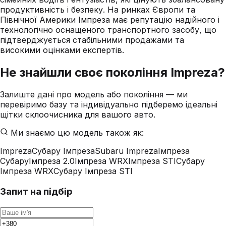
продуктивність і безпеку. На ринках Європи та
Північної Америки Імпреза має репутацію надійного і
технологічно оснащеного транспортного засобу, що
підтверджується стабільними продажами та
високими оцінками експертів.
Не знайшли своє покоління
Impreza
?
Залиште дані про модель або покоління — ми
перевіримо базу та індивідуально підберемо ідеальні
щітки склоочисника для вашого авто.
Ми знаємо цю модель також як:
Impreza
Субару Імпреза
Subaru Impreza
Імпреза
Субару
Імпреза 2.0
Імпреза WRX
Імпреза STI
Субару
Імпреза WRX
Субару Імпреза STI
Запит на підбір