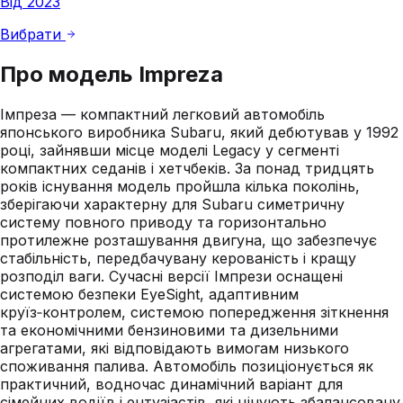
Від 2023
Вибрати
Про модель
Impreza
Імпреза — компактний легковий автомобіль
японського виробника Subaru, який дебютував у 1992
році, зайнявши місце моделі Legacy у сегменті
компактних седанів і хетчбеків. За понад тридцять
років існування модель пройшла кілька поколінь,
зберігаючи характерну для Subaru симетричну
систему повного приводу та горизонтально
протилежне розташування двигуна, що забезпечує
стабільність, передбачувану керованість і кращу
розподіл ваги. Сучасні версії Імпрези оснащені
системою безпеки EyeSight, адаптивним
круїз‑контролем, системою попередження зіткнення
та економічними бензиновими та дизельними
агрегатами, які відповідають вимогам низького
споживання палива. Автомобіль позиціонується як
практичний, водночас динамічний варіант для
сімейних водіїв і ентузіастів, які цінують збалансовану