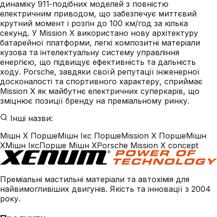
динаміку 911‑подібних моделей з повністю
електричним приводом, що забезпечує миттєвий
крутний момент і розгін до 100 км/год за кілька
секунд. У Mission X використано нову архітектуру
батарейної платформи, легкі композитні матеріали
кузова та інтелектуальну систему управління
енергією, що підвищує ефективність та дальність
ходу. Porsche, завдяки своїй репутації інженерної
досконалості та спортивного характеру, сприймає
Mission X як майбутнє електричних суперкарів, що
зміцнює позиції бренду на преміальному ринку.
Інші назви:
Мішн Х Порше
Мішн Ікс Порше
Mission X Порше
Мішн
Х
Мішн Ікс
Порше Мішн Х
Porsche Mission X concept
Преміальні мастильні матеріали та автохімія для
найвимогливіших двигунів. Якість та інновації з 2004
року.