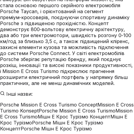
стала основою першого серійного електромобіля
Porsche Taycan, і орієнтований на сегмент
преміум‑кросоверів, поєднуючи спортивну динаміку
Porsche з підвищеною прохідністю. Концепт
демонструє 800‑вольтову електричну архітектуру,
два або три електромотори, швидкість розгону 0‑100
км/год за близько 3,5 с, а також підвищений кліренс,
захисні елементи кузова та можливість підключення
до системи Porsche Connect. У світі електромобілів
Porsche зберігає репутацію бренду, який поєднує
розкіш, інновації та високі показники продуктивності,
і Mission E Cross Turismo підкреслює прагнення
розширити електричний портфель у напрямку більш
практичних, але не менш динамічних моделей.
Інші назви:
Porsche Mission E Cross Turismo Concept
Mission E Cross
Turismo Konsept
Porsche Mission E Cross Turismo
Mission
E Cross Turismo
Мішн Е Крос Турізмо Концепт
Мішн Е
Крос Турізмо
Porsche Мішн Е Крос Турізмо
Концепт
Porsche Мішн Е Крос Турізмо