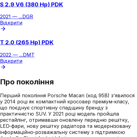
S 2.9 V6 (380 Hp) PDK
2021
—
...
DGR
Відкрити
T 2.0 (265 Hp) PDK
2022
—
...
DMT
Відкрити
Про покоління
Перший покоління Porsche Macan (код 95B) з'явилося
у 2014 році як компактний кросовер преміум‑класу,
що поєднує спортивну спадщину бренду з
практичністю SUV. У 2021 році модель пройшла
рестайлінг, отримавши оновлену передню решітку,
LED‑фари, нову решітку радіатора та модернізовану
інформаційно‑розважальну систему з підтримкою