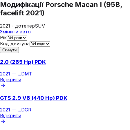
Модифікації
Porsche Macan I (95B,
facelift 2021)
2021 - дотепер
SUV
Змінити авто
Рік
Код двигуна
Скинути
2.0 (265 Hp) PDK
2021
—
...
DMT
Відкрити
GTS 2.9 V6 (440 Hp) PDK
2021
—
...
DGR
Відкрити