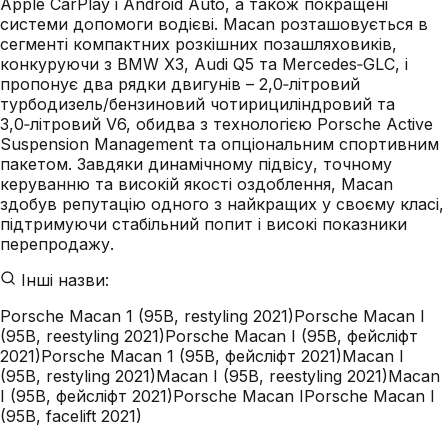
Apple CarPlay і Android Auto, а також покращені
системи допомоги водієві. Macan розташовується в
сегменті компактних розкішних позашляховиків,
конкуруючи з BMW X3, Audi Q5 та Mercedes‑GLC, і
пропонує два рядки двигунів – 2,0‑літровий
турбодизель/бензиновий чотирициліндровий та
3,0‑літровий V6, обидва з технологією Porsche Active
Suspension Management та опціональним спортивним
пакетом. Завдяки динамічному підвісу, точному
керуванню та високій якості оздоблення, Macan
здобув репутацію одного з найкращих у своєму класі,
підтримуючи стабільний попит і високі показники
перепродажу.
Інші назви:
Porsche Macan 1 (95B, restyling 2021)
Porsche Macan I
(95B, reestyling 2021)
Porsche Macan I (95B, фейсліфт
2021)
Porsche Macan 1 (95B, фейсліфт 2021)
Macan I
(95B, restyling 2021)
Macan I (95B, reestyling 2021)
Macan
I (95B, фейсліфт 2021)
Porsche Macan I
Porsche Macan I
(95B, facelift 2021)