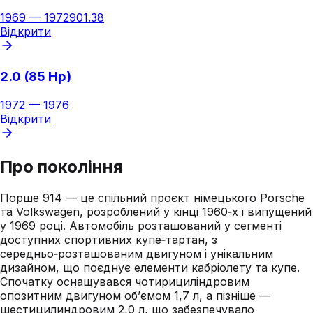
1969
—
1972
901.38
Відкрити
2.0 (85 Hp)
1972
—
1976
Відкрити
Про покоління
Порше 914 — це спільний проєкт німецького Porsche
та Volkswagen, розроблений у кінці 1960‑х і випущений
у 1969 році. Автомобіль розташований у сегменті
доступних спортивних купе‑тартан, з
середньо‑розташованим двигуном і унікальним
дизайном, що поєднує елементи кабріолету та купе.
Спочатку оснащувався чотирициліндровим
опозитним двигуном об’ємом 1,7 л, а пізніше —
шестицилиндровим 2,0 л, що забезпечувало