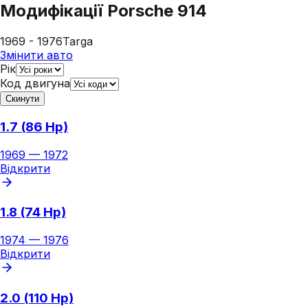
Модифікації
Porsche 914
1969 - 1976
Targa
Змінити авто
Рік
Код двигуна
Скинути
1.7 (86 Hp)
1969
—
1972
Відкрити
1.8 (74 Hp)
1974
—
1976
Відкрити
2.0 (110 Hp)