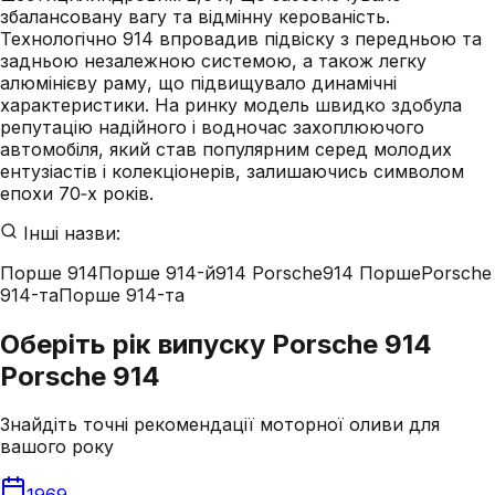
збалансовану вагу та відмінну керованість.
Технологічно 914 впровадив підвіску з передньою та
задньою незалежною системою, а також легку
алюмінієву раму, що підвищувало динамічні
характеристики. На ринку модель швидко здобула
репутацію надійного і водночас захоплюючого
автомобіля, який став популярним серед молодих
ентузіастів і колекціонерів, залишаючись символом
епохи 70‑х років.
Інші назви:
Порше 914
Порше 914-й
914 Porsche
914 Порше
Porsche
914-та
Порше 914-та
Оберіть рік випуску Porsche 914
Porsche 914
Знайдіть точні рекомендації моторної оливи для
вашого року