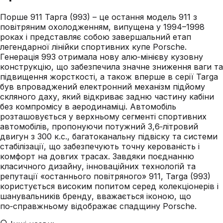
Порше 911 Тарга (993) – це остання модель 911 з
повітряним охолодженням, випущена у 1994–1998
роках і представляє собою завершальний етап
легендарної лінійки спортивних купе Porsche.
Генерація 993 отримала нову алю‑мінієву кузовну
конструкцію, що забезпечила значне зниження ваги та
підвищення жорсткості, а також вперше в серії Targa
був впроваджений електронний механізм підйому
скляного даху, який відкриває задню частину кабіни
без компромісу в аеродинаміці. Автомобіль
розташовується у верхньому сегменті спортивних
автомобілів, пропонуючи потужний 3,6‑літровий
двигун з 300 к.с., багатоканальну підвіску та системи
стабілізації, що забезпечують точну керованість і
комфорт на довгих трасах. Завдяки поєднанню
класичного дизайну, інноваційних технологій та
репутації «останнього повітряного» 911, Targa (993)
користується високим попитом серед колекціонерів і
шанувальників бренду, вважається іконою, що
по‑справжньому відображає спадщину Porsche.