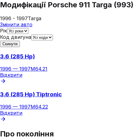
Модифікації
Porsche 911 Targa (993)
1996 - 1997
Targa
Змінити авто
Рік
Код двигуна
Скинути
3.6 (285 Hp)
1996
—
1997
M64.21
Відкрити
3.6 (285 Hp) Tiptronic
1996
—
1997
M64.22
Відкрити
Про покоління