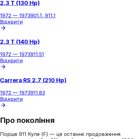
2.3 T (130 Hp)
1972
—
1973
901.1, 911.1
Відкрити
2.3 T (140 Hp)
1972
—
1973
911.51
Відкрити
Carrera RS 2.7 (210 Hp)
1972
—
1973
911.83
Відкрити
Про покоління
Порше 911 Купе (F) — це останнє продовження