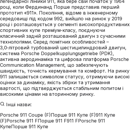
легендарної лінійки 911, яка бере свій початок у 1964
році, коли Фердинанд Порше представив перший
прототип «911». Покоління, відоме в інженерному
середовищі під кодом 992, вийшло на ринок у 2019
році і розташовується у сегменті високопродуктивних
спортивних купе преміум‑класу, поєднуючи
класичний задній розташований двигун з сучасними
технологіями. Серед помітних особливостей –
3,0‑літровий турбований шестицилиндровий двигун,
система Porsche Doppelkupplungsgetriebe (PDK),
активна аеродинаміка та цифрова платформа Porsche
Communication Management, що забезпечують
швидкість, точність кермування та комфорт. На ринку
911 залишається символом статусу, отримуючи високі
оцінки за динаміку, якість збірки та утримання
вартості, що підтверджується стабільним попитом і
високими цінами на вторинному ринку.
Інші назви:
Porsche 911 Coupe (F)
Порше 911 Купе (F)
911 Купе
(F)
Porsche 911 F
Порше 911 F
911 F
Porsche 911
Купе
Порше 911 Купе