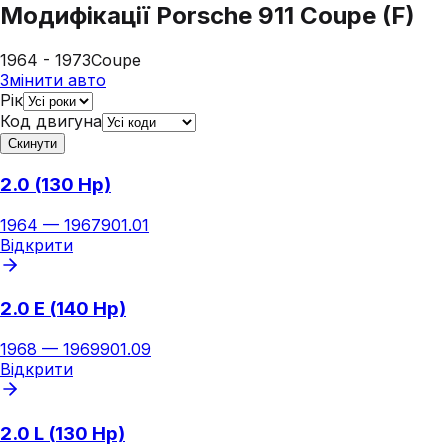
Модифікації
Porsche 911 Coupe (F)
1964 - 1973
Coupe
Змінити авто
Рік
Код двигуна
Скинути
2.0 (130 Hp)
1964
—
1967
901.01
Відкрити
2.0 E (140 Hp)
1968
—
1969
901.09
Відкрити
2.0 L (130 Hp)