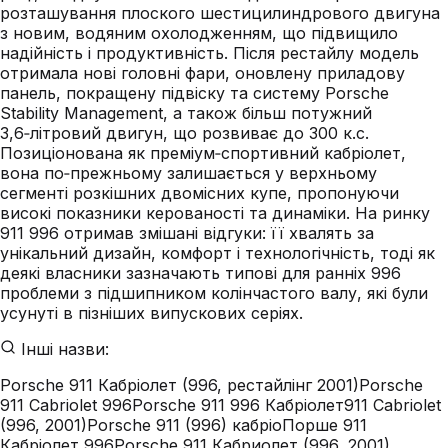
розташування плоского шестицилиндрового двигуна
з новим, водяним охолодженням, що підвищило
надійність і продуктивність. Після рестайлу модель
отримала нові головні фари, оновлену приладову
панель, покращену підвіску та систему Porsche
Stability Management, а також більш потужний
3,6‑літровий двигун, що розвиває до 300 к.с.
Позиціонована як преміум‑спортивний кабріолет,
вона по‑прежньому залишається у верхньому
сегменті розкішних двомісних купе, пропонуючи
високі показники керованості та динаміки. На ринку
911 996 отримав змішані відгуки: її хвалять за
унікальний дизайн, комфорт і технологічність, тоді як
деякі власники зазначають типові для ранніх 996
проблеми з підшипником колінчастого валу, які були
усунуті в пізніших випускових серіях.
Інші назви:
Porsche 911 Кабріолет (996, рестайлінг 2001)
Porsche
911 Cabriolet 996
Porsche 911 996 Кабріолет
911 Cabriolet
(996, 2001)
Porsche 911 (996) кабріо
Порше 911
Кабріолет 996
Porsche 911 Кабриолет (996, 2001)