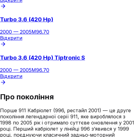
Turbo 3.6 (420 Hp)
2000
—
2005
M96.70
Відкрити
Turbo 3.6 (420 Hp) Tiptronic S
2000
—
2005
M96.70
Відкрити
Про покоління
Порше 911 Кабріолет (996, рестайл 2001) — це друге
покоління легендарної серії 911, яке вироблялося з
1998 по 2005 рік і отримало суттєве оновлення у 2001
році. Перший кабріолет у лінійці 996 з’явився у 1999
році, поєднуючи класичний задньо‑моторний