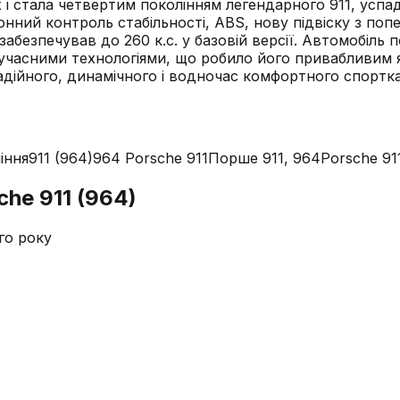
 і стала четвертим поколінням легендарного 911, успа
онний контроль стабільності, ABS, нову підвіску з по
абезпечував до 260 к.с. у базовій версії. Автомобіль 
часними технологіями, що робило його привабливим як
адійного, динамічного і водночас комфортного спортка
іння
911 (964)
964 Porsche 911
Порше 911, 964
Porsche 91
che 911 (964)
го року