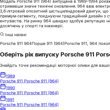
Модель Porsche 911 (964) випущена в 1989–1994 роках
отримавши значні технічні оновлення. 964 ввів електр
3,6‑літровий опозитний шістьциліндровий двигун, що з
преміум‑сегменту, поєднуючи традиційний дизайн з су
ентузіастів. На ринку 964 швидко здобув репутацію н
досягнень у спорті та інженерії.
Інші назви:
Porsche 911 964
Порше 911 (964)
Porsche 911, 964 покол
Оберіть рік випуску Porsche 911 Pors
Знайдіть точні рекомендації моторної оливи для вашо
1989
Porsche 911 Porsche 911 (964)
1990
Porsche 911 Porsche 911 (964)
1991
Porsche 911 Porsche 911 (964)