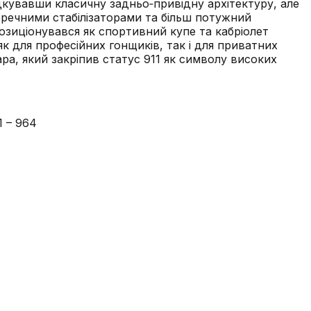
дкувавши класичну задньо‑привідну архітектуру, але
перечними стабілізаторами та більш потужний
позиціонувався як спортивний купе та кабріолет
 для професійних гонщиків, так і для приватних
ра, який закріпив статус 911 як символу високих
1 – 964