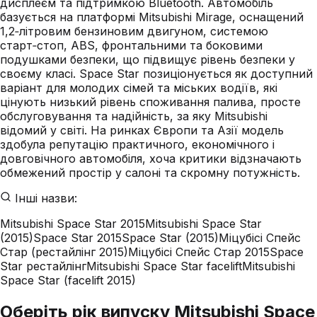
дисплеєм та підтримкою Bluetooth. Автомобіль
базується на платформі Mitsubishi Mirage, оснащений
1,2‑літровим бензиновим двигуном, системою
старт‑стоп, ABS, фронтальними та боковими
подушками безпеки, що підвищує рівень безпеки у
своєму класі. Space Star позиціонується як доступний
варіант для молодих сімей та міських водіїв, які
цінують низький рівень споживання палива, просте
обслуговування та надійність, за яку Mitsubishi
відомий у світі. На ринках Європи та Азії модель
здобула репутацію практичного, економічного і
довговічного автомобіля, хоча критики відзначають
обмежений простір у салоні та скромну потужність.
Інші назви:
Mitsubishi Space Star 2015
Mitsubishi Space Star
(2015)
Space Star 2015
Space Star (2015)
Міцубісі Спейс
Стар (рестайлінг 2015)
Міцубісі Спейс Стар 2015
Space
Star рестайлінг
Mitsubishi Space Star facelift
Mitsubishi
Space Star (facelift 2015)
Оберіть рік випуску Mitsubishi Space