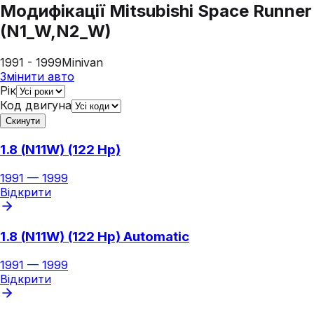
Модифікації
Mitsubishi Space Runner
(N1_W,N2_W)
1991 - 1999
Minivan
Змінити авто
Рік
Код двигуна
Скинути
1.8 (N11W) (122 Hp)
1991
—
1999
Відкрити
1.8 (N11W) (122 Hp) Automatic
1991
—
1999
Відкрити