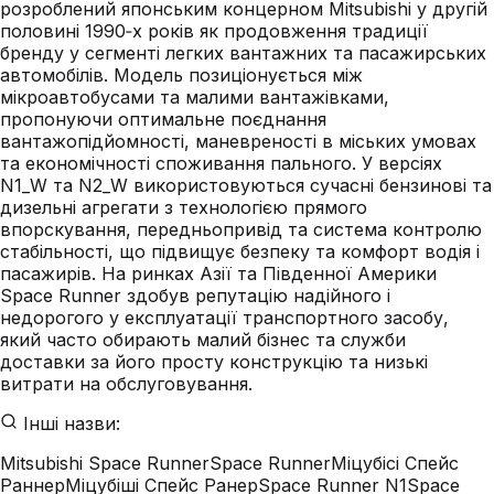
розроблений японським концерном Mitsubishi у другій
половині 1990‑х років як продовження традиції
бренду у сегменті легких вантажних та пасажирських
автомобілів. Модель позиціонується між
мікроавтобусами та малими вантажівками,
пропонуючи оптимальне поєднання
вантажопідйомності, маневреності в міських умовах
та економічності споживання пального. У версіях
N1_W та N2_W використовуються сучасні бензинові та
дизельні агрегати з технологією прямого
впорскування, передньопривід та система контролю
стабільності, що підвищує безпеку та комфорт водія і
пасажирів. На ринках Азії та Південної Америки
Space Runner здобув репутацію надійного і
недорогого у експлуатації транспортного засобу,
який часто обирають малий бізнес та служби
доставки за його просту конструкцію та низькі
витрати на обслуговування.
Інші назви:
Mitsubishi Space Runner
Space Runner
Міцубісі Спейс
Раннер
Міцубіші Спейс Ранер
Space Runner N1
Space