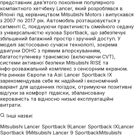
представник дев’ятого покоління популярного
компактного хетчбеку Lancer, який розроблявся в
Японії під керівництвом Mitsubishi Motors і випускався
з 2007 по 2017 рік. Автомобіль розташовується у
сегменті C, поєднуючи практичність сімейного седану
з універсальністю кузова Sportback, що забезпечує
збільшений багажний простір і зручний доступ. У
моделі застосовано сучасні технології, зокрема
двигуни DOHC з прямим впорскуванням,
багатоступеневу трансмісію (включаючи CVT),
системи активної безпеки Mitsubishi RISE та
інфо‑розважальний комплекс з сенсорним екраном.
На ринках Європи та Азії Lancer Sportback IX
зарекомендував себе як надійний і економічний
варіант для щоденних поїздок, отримуючи позитивні
відгуки за комфорт підвіски, збалансовану
керованість та відносно низькі експлуатаційні
витрати.
Інші назви:
Mitsubishi Lancer Sportback 9
Lancer Sportback IX
Lancer
Sportback 9
Mitsubishi Lancer 9 Sportback
Mitsubishi