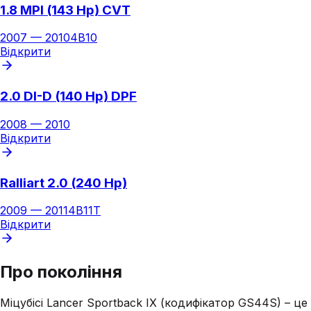
1.8 MPI (143 Hp) CVT
2007
—
2010
4B10
Відкрити
2.0 DI-D (140 Hp) DPF
2008
—
2010
Відкрити
Ralliart 2.0 (240 Hp)
2009
—
2011
4B11T
Відкрити
Про покоління
Міцубісі Lancer Sportback IX (кодифікатор GS44S) – це