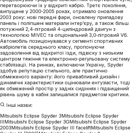
перетворюючи їх у відкриті кабріо. Третє покоління,
випущене у 2000‑2005 роках, отримало оновлення
2003 року: нові передні фари, оновлену приладову
панель і поліпшені матеріали інтер’єру, а також більш
потужний 2,4‑літровий 4‑циліндровий двигун з
технологією MIVEC та опціональний 3,0‑літровий V6.
Автомобіль позиціонувався у сегменті спортивних
кабріолетів середнього класу, пропонуючи
задоволення від відкритої їзди, підвіску з низьким
центром тяжіння та електронно‑регульовану систему
стабілізації. На ринках, включаючи Україну, Spyder
здобув репутацію стильного, але практично
обмеженого варіанту: його привабливий дизайн і
динамічні характеристики оцінювали ентузіасти, тоді
як обмежений простір у задніх сидіннях і підвищений
рівень шуму в кабіні залишалися предметом критики.
Інші назви:
Mitsubishi Eclipse Spyder 3
Mitsubishi Eclipse Spyder
III
Mitsubishi Eclipse Spyder 3G
Mitsubishi Eclipse Spyder
2003
Mitsubishi Eclipse Spyder III facelift
Mitsubishi Eclipse