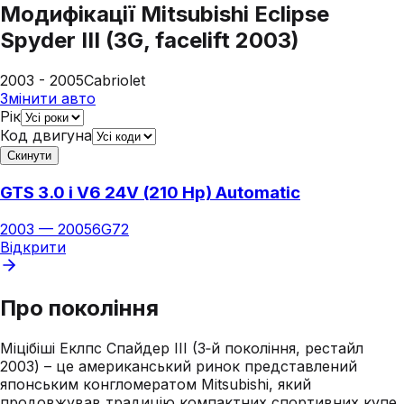
Модифікації
Mitsubishi Eclipse
Spyder III (3G, facelift 2003)
2003 - 2005
Cabriolet
Змінити авто
Рік
Код двигуна
Скинути
GTS 3.0 i V6 24V (210 Hp) Automatic
2003
—
2005
6G72
Відкрити
Про покоління
Міцібіші Еклпс Спайдер III (3‑й покоління, рестайл
2003) – це американський ринок представлений
японським конгломератом Mitsubishi, який
продовжував традицію компактних спортивних купе,