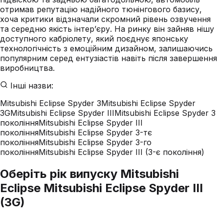
отримав репутацію надійного тюнінгового базису,
хоча критики відзначали скромний рівень озвучення
та середню якість інтер’єру. На ринку він зайняв нішу
доступного кабріолету, який поєднує японську
технологічність з емоційним дизайном, залишаючись
популярним серед ентузіастів навіть після завершення
виробництва.
Інші назви:
Mitsubishi Eclipse Spyder 3
Mitsubishi Eclipse Spyder
3G
Mitsubishi Eclipse Spyder III
Mitsubishi Eclipse Spyder 3
покоління
Mitsubishi Eclipse Spyder III
покоління
Mitsubishi Eclipse Spyder 3-тє
покоління
Mitsubishi Eclipse Spyder 3-го
покоління
Mitsubishi Eclipse Spyder III (3-є покоління)
Оберіть рік випуску Mitsubishi
Eclipse Mitsubishi Eclipse Spyder III
(3G)