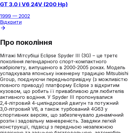
GT 3.0 i V6 24V (200 Hp)
1999
—
2002
Відкрити
Про покоління
Мітажі Мітсубіші Eclipse Spyder III (3G) – це третє
покоління легендарного спорт‑компактного
кабріолету, випущеного в 2000‑2005 роках. Модель
успадкувала японську інженерну традицію Mitsubishi
Group, поєднуючи передньопривідну (з можливістю
повного приводу) платформу Eclipse з відкритим
кузовом, що робить її привабливою для любителів
активного водіння. У Spyder III пропонувалися
2,4‑літровий 4‑циліндровий двигун та потужний
3,0‑літровий V6, а також турбований 4G63 у
спортивних версіях, що забезпечувало динамічний
розгін і задовільну маневреність. Завдяки легкій
конструкції, підвісці з передньою незалежною
підвіскою та задньою багатодольною, автомобіль