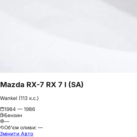
Mazda
RX-7
RX 7 I (SA)
Wankel (113 к.с.)
1984 — 1986
Бензин
—
Об'єм оливи
:
—
Змінити Авто