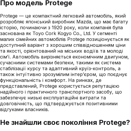
Про модель
Protege
Protege — це компактний легковий автомобіль, який
розробляє японський виробник Mazda, що має багату
історію, починаючи з 1920 року, коли компанія була
заснована як Toyo Cork Kogyo Co., Ltd. У сегменті
малих сімейних автомобілів Protege позиціонується як
доступний варіант з хорошим співвідношенням ціни
та якості, орієнтований на міських водіїв та молоді
сім’ї. Автомобіль вирізняється економічним двигуном,
сучасними системами безпеки, такими як система
стабілізації курсу та адаптивний круїз‑контроль, а
також інтуїтивно зрозумілим інтер’єром, що поєднує
функціональність і комфорт. На ринках, де
представлений, Protege користується репутацією
надійного і практичного транспортного засобу, що
забезпечує низькі експлуатаційні витрати та
довговічність, що підтверджується позитивними
відгуками власників.
Не знайшли своє покоління
Protege
?