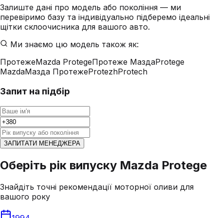
Залиште дані про модель або покоління — ми
перевіримо базу та індивідуально підберемо ідеальні
щітки склоочисника для вашого авто.
Ми знаємо цю модель також як:
Протеже
Mazda Protege
Протеже Мазда
Protege
Mazda
Мазда Протеже
Protezh
Protech
Запит на підбір
ЗАПИТАТИ МЕНЕДЖЕРА
Оберіть рік випуску Mazda Protege
Знайдіть точні рекомендації моторної оливи для
вашого року